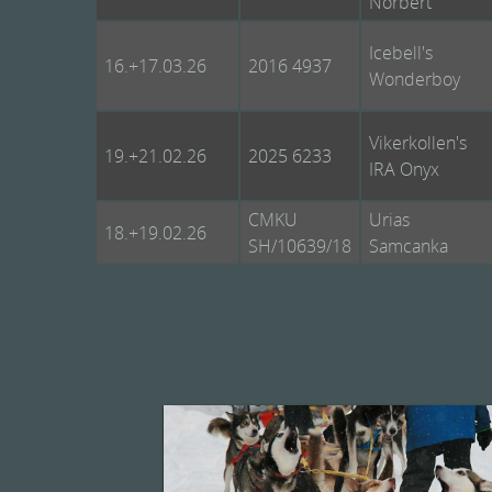
Norbert
Icebell's
16.+17.03.26
2016 4937
Wonderboy
Vikerkollen's
19.+21.02.26
2025 6233
IRA Onyx
CMKU
Urias
18.+19.02.26
SH/10639/18
Samcanka