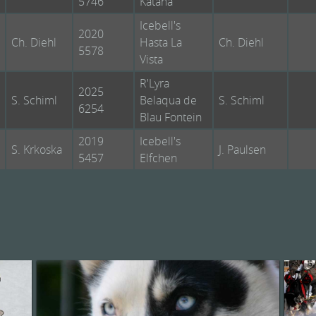
5746
Katana
Icebell's
2020
Ch. Diehl
Hasta La
Ch. Diehl
5578
Vista
R'Lyra
2025
S. Schiml
Belaqua de
S. Schiml
6254
Blau Fontein
2019
Icebell's
S. Krkoska
J. Paulsen
5457
Elfchen