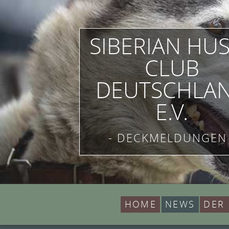
SIBERIAN HU
CLUB
DEUTSCHLA
E.V.
- DECKMELDUNGEN 
HOME
NEWS
DER