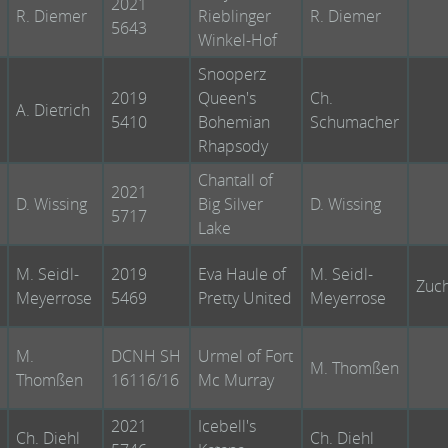
2021
R. Diemer
Rieblinger
R. Diemer
5643
Winkel-Hof
Snooperz
2019
Queen's
Ch.
A. Dietrich
5410
Bohemian
Schumacher
Rhapsody
Chantall of
2021
D. Wissing
Big Silver
D. Wissing
5717
Lake
M. Seidl-
2019
Eva Haule of
M. Seidl-
Zuch
Meyerrose
5469
Pretty United
Meyerrose
M.
DCNH SH
Urmel of Fort
M. Thomßen
Thomßen
16116/16
Mc Murray
2021
Icebell's
Ch. Diehl
Ch. Diehl