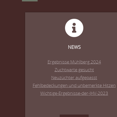
NEWS
Ergebnisse Mühlberg 2024
Zuchtwarte gesucht
Neuzüchter aufgepasst
Fehlbedeckungen und unbemerkte Hitzen
Wichtige-Ergebnisse-der-JHV-2023