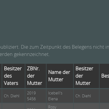
liziert. Die zum Zeitpunkt des Belegens nicht in
erden gekennzeichnet.
Besitzer
ZBNr.
Besitzer
Name der
des
der
der
Bes
Mutter
Vaters
Mutter
Mutter
2019
Icebell's
Ch. Diehl
Ch. Diehl
5456
Elena
Rosy