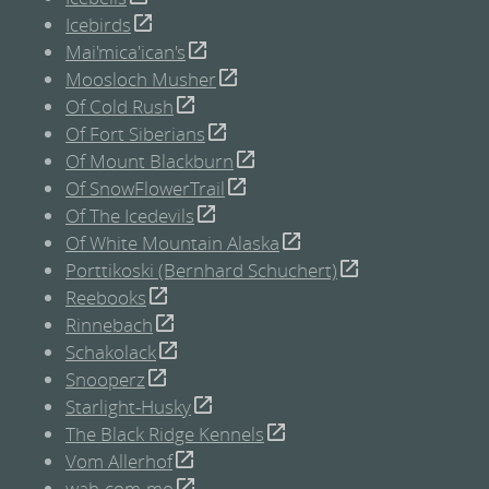
Icebirds
Mai'mica'ican's
Moosloch Musher
Of Cold Rush
Of Fort Siberians
Of Mount Blackburn
Of SnowFlowerTrail
Of The Icedevils
Of White Mountain Alaska
Porttikoski (Bernhard Schuchert)
Reebooks
Rinnebach
Schakolack
Snooperz
Starlight-Husky
The Black Ridge Kennels
Vom Allerhof
wah-com-mo