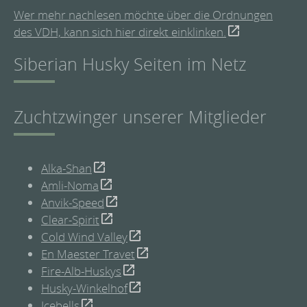
Wer mehr nachlesen möchte über die Ordnungen
des VDH, kann sich hier direkt einklinken.
Siberian Husky Seiten im Netz
Zuchtzwinger unserer Mitglieder
Alka-Shan
Amli-Noma
Anvik-Speed
Clear-Spirit
Cold Wind Valley
En Maester Travet
Fire-Alb-Huskys
Husky-Winkelhof
Icebells