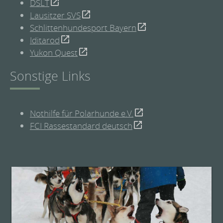
DSLT
Lausitzer SVS
Schlittenhundesport Bayern
Iditarod
Yukon Quest
Sonstige Links
Nothilfe für Polarhunde e.V.
FCI Rassestandard deutsch