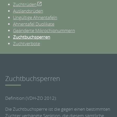
Zuchtrüden
Auslandsrüden
Ungültige Ahnentafeln
Ahnentafel Duplikate
Geänderte Mikrochipnummern
Zuchtbuchsperren
Zuchtverbote
Zuchtbuchsperren
Definition (VDH-ZO 2012):
Die Zuchtbuchsperre ist die gegen einen bestimmten
Züchter verhängte Sanktion, die diesem sämtliche