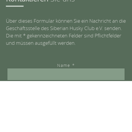
Über dieses Formular können Sie ein Nachricht an die
Geschäftsstelle des Siberian Husky Club e.V. senden.
Die mit * gekennzeichneten Felder sind Pflichtfelder
und müssen ausgefüllt werden.
Name *
Email *
Nachricht *