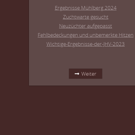
Ergebnisse Mühlberg 2024
Zuchtwarte gesucht
Neuzüchter aufgepasst
Fehlbedeckungen und unbemerkte Hitzen
Wichtige-Ergebnisse-der-JHV-2023
Weiter