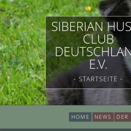
SIBERIAN HU
CLUB
DEUTSCHLA
E.V.
- STARTSEITE -
HOME
NEWS
DER